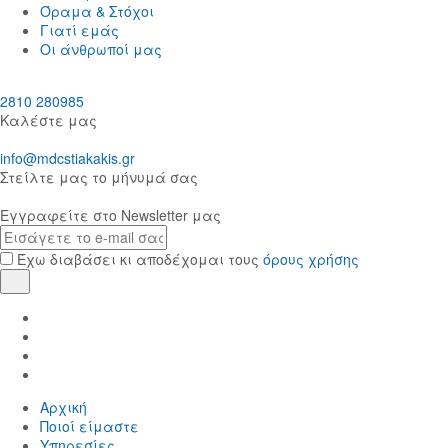
Όραμα & Στόχοι
Γιατί εμάς
Οι άνθρωποί μας
2810 280985
Καλέστε μας
info@mdcstiakakis.gr
Στείλτε μας το μήνυμά σας
Εγγραφείτε στο Newsletter μας
E-
mail
Έχω διαβάσει κι αποδέχομαι τους
όρους χρήσης
Εγγραφή
Find
us
Find
in
us
Find
Facebook
in
us
Find
Instagram
in
us
Αρχική
Twitter
in
Ποιοί είμαστε
LinkedIn
Yπηρεσίες