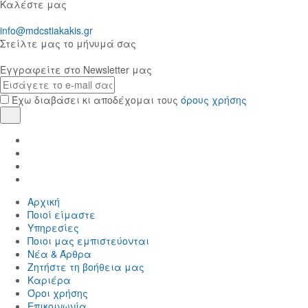
Καλέστε μας
info@mdcstiakakis.gr
Στείλτε μας το μήνυμά σας
Εγγραφείτε στο Newsletter μας
E-
mail
Έχω διαβάσει κι αποδέχομαι τους
όρους χρήσης
Εγγραφή
Find
us
Find
in
us
Find
Facebook
in
us
Find
Instagram
in
us
Αρχική
Twitter
in
Ποιοί είμαστε
LinkedIn
Yπηρεσίες
Ποιοι μας εμπιστεύονται
Νέα & Άρθρα
Ζητήστε τη βοήθεια μας
Καριέρα
Όροι χρήσης
Επικοινωνία