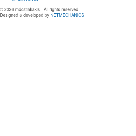
© 2026
mdcstiakakis
- All rights reserved
Designed & developed by
NETMECHANICS
Επιστροφή
στην
κορυφή