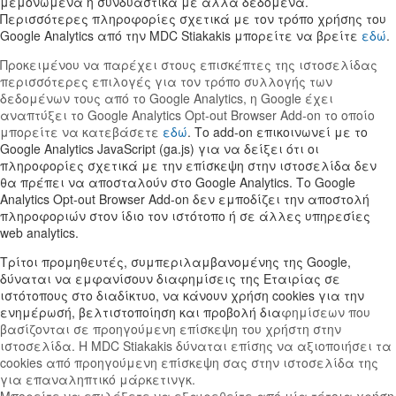
μεμονωμένα ή συνδυαστικά με άλλα δεδομένα.
Περισσότερες πληροφορίες σχετικά με τον τρόπο χρήσης του
Google Analytics από την MDC Stiakakis μπορείτε να βρείτε
εδώ
.
Προκειμένου να παρέχει στους επισκέπτες της ιστοσελίδας
περισσότερες επιλογές για τον τρόπο συλλογής των
δεδομένων τους από το Google Analytics, η Google έχει
αναπτύξει το Google Analytics Opt-out Browser Add-on το οποίο
μπορείτε να κατεβάσετε
εδώ
. Το add-on επικοινωνεί με το
Google Analytics JavaScript (ga.js) για να δείξει ότι οι
πληροφορίες σχετικά με την επίσκεψη στην ιστοσελίδα δεν
θα πρέπει να αποσταλούν στο Google Analytics. Το Google
Analytics Opt-out Browser Add-on δεν εμποδίζει την αποστολή
πληροφοριών στον ίδιο τον ιστότοπο ή σε άλλες υπηρεσίες
web analytics.
Τρίτοι προμηθευτές, συμπεριλαμβανομένης της Google,
δύναται να εμφανίσουν διαφημίσεις της Εταιρίας σε
ιστότοπους στο διαδίκτυο, να κάνουν χρήση cookies για την
ενημέρωσή, βελτιστοποίηση και προβολή δια
φημίσεων που
βασίζονται σε προηγούμενη επίσκεψη του χρήστη στην
ιστοσελίδα. Η MDC Stiakakis δύναται επίσης να αξιοποιήσει τα
cookies από προηγούμενη επίσκεψη σας στην ιστοσελίδα της
για επαναληπτικό μάρκετινγκ.
Μπορείτε να επιλέξετε να εξαιρεθείτε από μία τέτοια χρήση