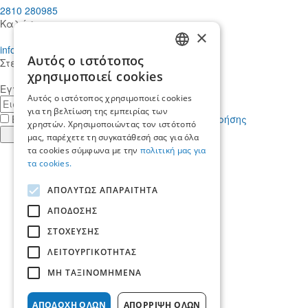
2810 280985
Καλέστε μας
×
info@mdcstiakakis.gr
Αυτός ο ιστότοπος
Στείλτε μας το μήνυμά σας
GREEK
χρησιμοποιεί cookies
Εγγραφείτε στο Newsletter μας
ENGLISH
Αυτός ο ιστότοπος χρησιμοποιεί cookies
E-
για τη βελτίωση της εμπειρίας των
mail
Έχω διαβάσει κι αποδέχομαι τους
όρους χρήσης
χρηστών. Χρησιμοποιώντας τον ιστότοπό
Εγγραφή
μας, παρέχετε τη συγκατάθεσή σας για όλα
τα cookies σύμφωνα με την
πολιτική μας για
Find
τα cookies.
us
Find
in
us
Find
ΑΠΟΛΥΤΩΣ ΑΠΑΡΑΙΤΗΤΑ
Facebook
in
us
Find
Instagram
in
us
ΑΠΟΔΟΣΗΣ
Αρχική
Twitter
in
ΣΤΟΧΕΥΣΗΣ
Ποιοί είμαστε
LinkedIn
Yπηρεσίες
ΛΕΙΤΟΥΡΓΙΚΟΤΗΤΑΣ
Ποιοι μας εμπιστεύονται
Νέα & Άρθρα
ΜΗ ΤΑΞΙΝΟΜΗΜΕΝΑ
Ζητήστε τη βοήθεια μας
Καριέρα
ΑΠΟΔΟΧΗ ΟΛΩΝ
ΑΠΟΡΡΙΨΗ ΟΛΩΝ