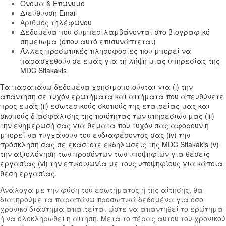
Όνομα & Επώνυμο
Διεύθυνση Email
Αριθμός τ
ηλέφώνου
Δεδομένα που συμπεριλαμβάνονται στο βιογραφικό
σημείωμα (όπου αυτό επισυνάπτεται)
Άλλες προσωπικές πληροφορίες που μπορεί να
παρασχεθούν σε εμάς για τη λήψη μιας υπηρεσίας της
MDC Stiakakis
Τα παραπάνω δεδομένα χρησιμοποιούνται για (i) την
απάντηση σε τυχόν ερωτήματα και αιτήματα που απευθύνετε
προς εμάς (ii) εσωτερικούς σκοπούς της εταιρείας μας και
σκοπούς διασφάλισης της ποιότητας των υπηρεσιών μας (iii)
την ενημέρωσή σας για θέματα που τυχόν σας αφορούν ή
μπορεί να τυγχάνουν του ενδιαφέροντος σας (iv) την
πρόσκλησή σας σε εκάστοτε εκδηλώσεις της MDC Stiakakis (v)
την αξιολόγηση των προσόντων των υποψηφίων για θέσεις
εργασίας (vi) την επικοινωνία με τους υποψηφίους για κάποια
θέση εργασίας.
Ανάλογα με την φύση του ερωτήματος ή της αίτησης, θα
διατηρούμε τα παραπάνω προσωπικά δεδομένα για όσο
χρονικό διάστημα απαιτείται ώστε να απαντηθεί το ερώτημα
ή να ολοκληρωθεί η αίτηση. Μετά το πέρας αυτού του χρονικού