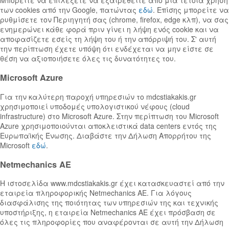
των cookies από την Google, πατώντας
εδώ
. Επίσης μπορείτε να
ρυθμίσετε τον Περιηγητή σας (chrome, firefox, edge κλπ), να σας
ενημερώνει κάθε φορά πριν γίνει η λήψη ενός cookie και να
αποφασίζετε εσείς τη λήψη του ή την απόρριψή του. Σ' αυτή
την περίπτωση έχετε υπόψη ότι ενδέχεται να μην είστε σε
θέση να αξιοποιήσετε όλες τις δυνατότητες του.
Microsoft Azure
Για την καλύτερη παροχή υπηρεσιών το mdcstiakakis.gr
χρησιμοποιεί υποδομές υπολογιστικού νέφους (cloud
infrastructure) στo Microsoft Azure. Στην περίπτωση του Microsoft
Azure χρησιμοποιούνται αποκλειστικά data centers εντός της
Ευρωπαϊκής Ένωσης. Διαβάστε την Δήλωση Απορρήτου της
Microsoft
εδώ
.
Netmechanics AE
Η ιστοσελίδα www.mdcstiakakis.gr έχει κατασκευαστεί από την
εταιρεία πληροφορικής Netmechanics AE. Για λόγους
διασφάλισης της ποιότητας των υπηρεσιών της και τεχνικής
υποστήριξης, η εταιρεία Netmechanics AE έχει πρόσβαση σε
όλες τις πληροφορίες που αναφέρονται σε αυτή την Δήλωση