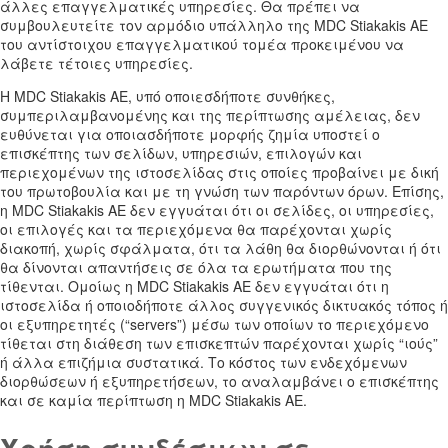
άλλες επαγγελματικές υπηρεσίες. Θα πρέπει να
συμβουλευτείτε τον αρμόδιο υπάλληλο της MDC Stiakakis AE
του αντίστοιχου επαγγελματικού τομέα προκειμένου να
λάβετε τέτοιες υπηρεσίες.
Η MDC Stiakakis AE, υπό οποιεσδήποτε συνθήκες,
συμπεριλαμβανομένης και της περίπτωσης αμέλειας, δεν
ευθύνεται για οποιασδήποτε μορφής ζημία υποστεί ο
επισκέπτης των σελίδων, υπηρεσιών, επιλογών και
περιεχομένων της ιστοσελίδας στις οποίες προβαίνει με δική
του πρωτοβουλία και με τη γνώση των παρόντων όρων. Επίσης,
η MDC Stiakakis AE δεν εγγυάται ότι οι σελίδες, οι υπηρεσίες,
οι επιλογές και τα περιεχόμενα θα παρέχονται χωρίς
διακοπή, χωρίς σφάλματα, ότι τα λάθη θα διορθώνονται ή ότι
θα δίνονται απαντήσεις σε όλα τα ερωτήματα που της
τίθενται. Ομοίως η MDC Stiakakis AE δεν εγγυάται ότι η
ιστοσελίδα ή οποιοδήποτε άλλος συγγενικός δικτυακός τόπος ή
οι εξυπηρετητές (“servers”) μέσω των οποίων το περιεχόμενο
τίθεται στη διάθεση των επισκεπτών παρέχονται χωρίς “ιούς”
ή άλλα επιζήμια συστατικά. Το κόστος των ενδεχόμενων
διορθώσεων ή εξυπηρετήσεων, το αναλαμβάνει ο επισκέπτης
και σε καμία περίπτωση η MDC Stiakakis AE.