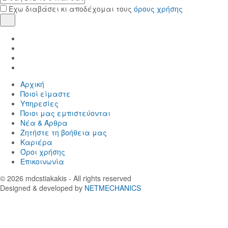
mail
Έχω διαβάσει κι αποδέχομαι τους
όρους χρήσης
Εγγραφή
Find
us
Find
in
us
Find
Facebook
in
us
Find
Instagram
in
us
Αρχική
Twitter
in
Ποιοί είμαστε
LinkedIn
Yπηρεσίες
Ποιοι μας εμπιστεύονται
Νέα & Άρθρα
Ζητήστε τη βοήθεια μας
Καριέρα
Όροι χρήσης
Επικοινωνία
© 2026
mdcstiakakis
- All rights reserved
Designed & developed by
NETMECHANICS
Επιστροφή
στην
κορυφή