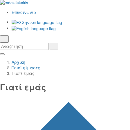
Επικοινωνία
Ελληνικά
γλώσσα
English
αναζήτηση
Αναζήτηση
Αναζήτηση
Skip
Κεντρική
to
Πλοήγηση
Αρχική
Main
Ποιοί είμαστε
Content
Γιατί εμάς
Γιατί εμάς