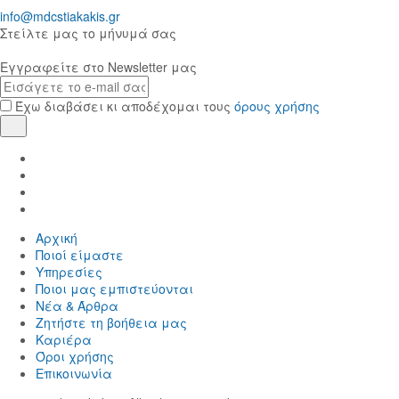
info@mdcstiakakis.gr
Στείλτε μας το μήνυμά σας
Εγγραφείτε στο Newsletter μας
E-
mail
Έχω διαβάσει κι αποδέχομαι τους
όρους χρήσης
Εγγραφή
Find
us
Find
in
us
Find
Facebook
in
us
Find
Instagram
in
us
Αρχική
Twitter
in
Ποιοί είμαστε
LinkedIn
Yπηρεσίες
Ποιοι μας εμπιστεύονται
Νέα & Άρθρα
Ζητήστε τη βοήθεια μας
Καριέρα
Όροι χρήσης
Επικοινωνία