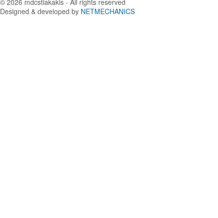
© 2026
mdcstiakakis
- All rights reserved
Designed & developed by
NETMECHANICS
Επιστροφή
στην
κορυφή