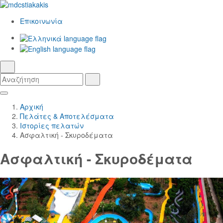
Επικοινωνία
Ελληνικά
γλώσσα
English
αναζήτηση
Αναζήτηση
Αναζήτηση
Skip
Κεντρική
to
Πλοήγηση
Αρχική
Main
Πελάτες & Αποτελέσματα
Content
Ιστορίες πελατών
Ασφαλτική - Σκυροδέματα
Ασφαλτική - Σκυροδέματα