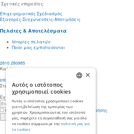
Σχετικές υπηρεσίες:
Επιχειρηματικός Σχεδιασμός
Εξαγορές-Συγχωνεύσεις-Αποτιμήσεις
Πελάτες & Αποτελέσματα
Ιστορίες πελατών
Ποιοι μας εμπιστεύονται
2810 280985
Καλέστε μας
×
info@mdcstiakakis.gr
Αυτός ο ιστότοπος
Στείλτε μας το μήνυμά σας
GREEK
χρησιμοποιεί cookies
Εγγραφείτε στο Newsletter μας
ENGLISH
Αυτός ο ιστότοπος χρησιμοποιεί cookies
E-
για τη βελτίωση της εμπειρίας των
mail
Έχω διαβάσει κι αποδέχομαι τους
όρους χρήσης
χρηστών. Χρησιμοποιώντας τον ιστότοπό
Εγγραφή
μας, παρέχετε τη συγκατάθεσή σας για όλα
τα cookies σύμφωνα με την
πολιτική μας για
Find
τα cookies.
us
Find