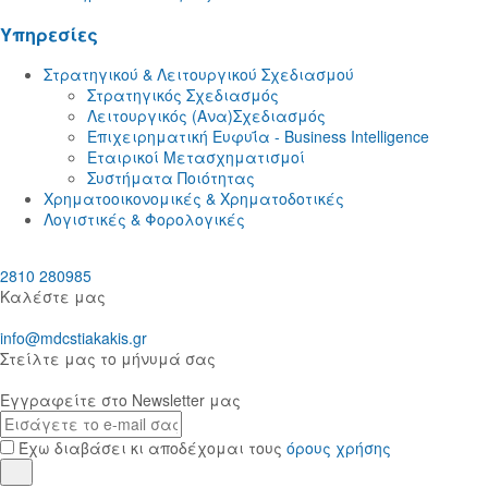
Yπηρεσίες
Στρατηγικού & Λειτουργικού Σχεδιασμού
Στρατηγικός Σχεδιασμός
Λειτουργικός (Ανα)Σχεδιασμός
Eπιχειρηματική Ευφυΐα - Business Intelligence
Εταιρικοί Μετασχηματισμοί
Συστήματα Ποιότητας
Χρηματοοικονομικές & Χρηματοδοτικές
Λογιστικές & Φορολογικές
2810 280985
Καλέστε μας
info@mdcstiakakis.gr
Στείλτε μας το μήνυμά σας
Εγγραφείτε στο Newsletter μας
E-
mail
Έχω διαβάσει κι αποδέχομαι τους
όρους χρήσης
Εγγραφή