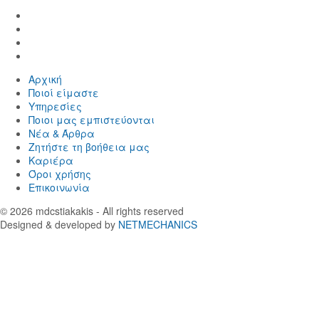
Find
us
Find
in
us
Find
Facebook
in
us
Find
Instagram
in
us
Αρχική
Twitter
in
Ποιοί είμαστε
LinkedIn
Yπηρεσίες
Ποιοι μας εμπιστεύονται
Νέα & Άρθρα
Ζητήστε τη βοήθεια μας
Καριέρα
Όροι χρήσης
Επικοινωνία
© 2026
mdcstiakakis
- All rights reserved
Designed & developed by
NETMECHANICS
Επιστροφή
στην
κορυφή