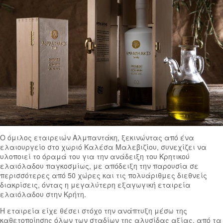
Ο όμιλος εταιρειών Αλμπαντάκη, ξεκινώντας από ένα
ελαιουργείο στο χωριό Καλέσα Μαλεβιζίου, συνεχίζει να
υλοποιεί το όραμά του για την ανάδειξη του Κρητικού
ελαιόλαδου παγκοσμίως, με απόδειξη την παρουσία σε
περισσότερες από 50 χώρες και τις πολυάριθμες διεθνείς
διακρίσεις, όντας η μεγαλύτερη εξαγωγική εταιρεία
ελαιόλαδου στην Κρήτη.
Η εταιρεία είχε θέσει στόχο την ανάπτυξη μέσω της
καθετοποίησης όλων των σταδίων της αλυσίδας αξίας, από τα