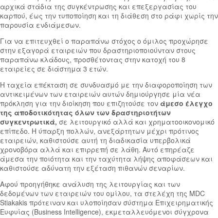
αρχικά στάδια της συγκέντρωσης και επεξεργασίας του
καρπού, έως την τυποποίηση και τη διάθεση στο ράφι χωρίς την
παρουσία ενδιάμεσων.
Για να επιτευχθεί ο παραπάνω στόχος ο όμιλος προχώρησε
στην εξαγορά εταιρειών που δραστηριοποιούνταν στους
παραπάνω κλάδους, προσθέτοντας στην κατοχή του 8
εταιρείες σε διάστημα 3 ετών.
Η ταχεία επέκταση σε συνδυασμό με την διαφοροποίηση των
αντικειμένων των εταιρειών αυτών δημιούργησε μία νέα
πρόκληση για την διοίκηση που επιζητούσε τον
άμεσο έλεγχο
της αποδοτικότητας όλων των δραστηριοτήτων
συγκεντρωτικά,
σε λειτουργικό αλλά και χρηματοοικονομικό
επίπεδο. Η ύπαρξη πολλών, ανεξάρτητων μέχρι πρότινος
εταιρειών, καθιστούσε αυτή τη διαδικασία υπερβολικά
χρονοβόρα αλλά και επιρρεπή σε λάθη. Αυτό επηρέαζε
άμεσα την ποιότητα και την ταχύτητα λήψης αποφάσεων και
καθιστούσε αδύνατη την εξέταση πιθανών σεναρίων.
Αφού προηγήθηκε ανάλυση της λειτουργίας και των
δεδομένων των εταιρειών του ομίλου, τα στελέχη της MDC
Stiakakis πρότειναν και υλοποίησαν σύστημα Επιχειρηματικής
Ευφυίας (Business Intelligence), εκμεταλλευόμενοι σύγχρονα