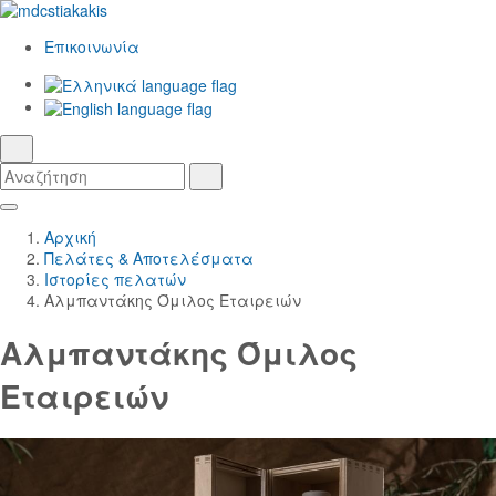
Επικοινωνία
Ελληνικά
γλώσσα
English
αναζήτηση
Αναζήτηση
Αναζήτηση
Skip
Κεντρική
to
Πλοήγηση
Αρχική
Main
Πελάτες & Αποτελέσματα
Content
Ιστορίες πελατών
Αλμπαντάκης Όμιλος Εταιρειών
Αλμπαντάκης Όμιλος
Εταιρειών