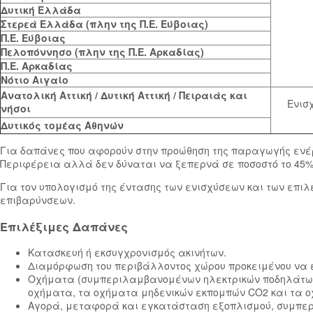
Δυτική Ελλάδα
Στερεά Ελλάδα (πλην της Π.Ε. Εύβοιας)
Π.Ε. Εύβοιας
Πελοπόννησο (πλην της Π.Ε. Αρκαδίας)
Π.Ε. Αρκαδίας
Νότιο Αιγαίο
Ανατολική Αττική / Δυτική Αττική / Πειραιάς και
Ενισ
νήσοι
Δυτικός τομέας Αθηνών
Για δαπάνες που αφορούν στην προώθηση της παραγωγής ενέρ
Περιφέρεια αλλά δεν δύναται να ξεπερνά σε ποσοστό το 45% τ
Για τον υπολογισμό της έντασης των ενισχύσεων και των επι
επιβαρύνσεων.
Επιλέξιμες Δαπάνες
Κατασκευή ή εκσυγχρονισμός ακινήτων.
Διαμόρφωση του περιβάλλοντος χώρου προκειμένου να ε
Οχήματα (συμπεριλαμβανομένων ηλεκτρικών ποδηλάτων κ.
οχήματα, τα οχήματα μηδενικών εκπομπών CO2 και τα ο
Αγορά, μεταφορά και εγκατάσταση εξοπλισμού, συμπερι