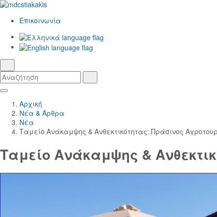
Επικοινωνία
Ελληνικά
γλώσσα
English
αναζήτηση
Αναζήτηση
Αναζήτηση
Skip
Κεντρική
to
Πλοήγηση
Αρχική
Main
Νέα & Άρθρα
Content
Νέα
Ταμείο Ανάκαμψης & Ανθεκτικότητας: Πράσινος Αγροτου
Ταμείο Ανάκαμψης & Ανθεκτικ