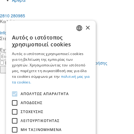
2810 280985
Καλέστε μας
×
info@mdcstiakakis.gr
Αυτός ο ιστότοπος
Στείλτε μας το μήνυμά σας
GREEK
χρησιμοποιεί cookies
Εγγραφείτε στο Newsletter μας
ENGLISH
Αυτός ο ιστότοπος χρησιμοποιεί cookies
E-
για τη βελτίωση της εμπειρίας των
mail
Έχω διαβάσει κι αποδέχομαι τους
όρους χρήσης
χρηστών. Χρησιμοποιώντας τον ιστότοπό
Εγγραφή
μας, παρέχετε τη συγκατάθεσή σας για όλα
τα cookies σύμφωνα με την
πολιτική μας για
Find
τα cookies.
us
Find
in
us
Find
ΑΠΟΛΥΤΩΣ ΑΠΑΡΑΙΤΗΤΑ
Facebook
in
us
Find
Instagram
in
us
ΑΠΟΔΟΣΗΣ
Αρχική
Twitter
in
ΣΤΟΧΕΥΣΗΣ
Ποιοί είμαστε
LinkedIn
Yπηρεσίες
ΛΕΙΤΟΥΡΓΙΚΟΤΗΤΑΣ
Ποιοι μας εμπιστεύονται
Νέα & Άρθρα
ΜΗ ΤΑΞΙΝΟΜΗΜΕΝΑ