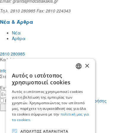
Email: grants@mdcstiakakis.gr
Τηλ. 2810 280985 Fax: 2810 224343
Νέα & Άρθρα
Νέα
Άρθρα
2810 280985
Καλέστε μας
×
info@mdcstiakakis.gr
Αυτός ο ιστότοπος
Στείλτε μας το μήνυμά σας
GREEK
χρησιμοποιεί cookies
Εγγραφείτε στο Newsletter μας
ENGLISH
Αυτός ο ιστότοπος χρησιμοποιεί cookies
E-
για τη βελτίωση της εμπειρίας των
mail
Έχω διαβάσει κι αποδέχομαι τους
όρους χρήσης
χρηστών. Χρησιμοποιώντας τον ιστότοπό
Εγγραφή
μας, παρέχετε τη συγκατάθεσή σας για όλα
τα cookies σύμφωνα με την
πολιτική μας για
Find
τα cookies.
us
Find
in
us
Find
ΑΠΟΛΥΤΩΣ ΑΠΑΡΑΙΤΗΤΑ