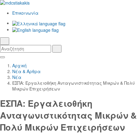
Επικοινωνία
Ελληνικά
γλώσσα
English
αναζήτηση
Αναζήτηση
Αναζήτηση
Skip
Κεντρική
to
Πλοήγηση
Αρχική
Main
Νέα & Άρθρα
Content
Νέα
ΕΣΠΑ: Εργαλειοθήκη Ανταγωνιστικότητας Μικρών & Πολύ
Μικρών Επιχειρήσεων
ΕΣΠΑ: Εργαλειοθήκη
Ανταγωνιστικότητας Μικρών &
Πολύ Μικρών Επιχειρήσεων