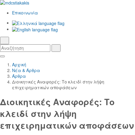
Επικοινωνία
Ελληνικά
γλώσσα
English
αναζήτηση
Αναζήτηση
Αναζήτηση
Skip
Κεντρική
to
Πλοήγηση
Αρχική
Main
Νέα & Άρθρα
Content
Άρθρα
Διοικητικές Αναφορές: Το κλειδί στην λήψη
επιχειρηματικών αποφάσεων
Διοικητικές Αναφορές: Το
κλειδί στην λήψη
επιχειρηματικών αποφάσεων