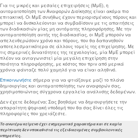
Για τις μικρές και μεσαίες επιχειρήσεις (ΜμΕ), η
αυτοματοποίηση των Αναφορών Διοίκησης είναι ακόμα πιο
επιτακτική. Οι ΜμΕ συνήθως έχουν περιορισμένους πόρους και
μπορεί να δυσκολεύονται να συμβαδίσουν με τις απαιτήσεις
των διαδικασιών μίας μη αυτόματης πληροφόρησης. Με την
αυτοματοποίηση αυτής της διαδικασίας, οι ΜμΕ μπορούν να
απελευθερώσουν χρόνο και πόρους, που θα δαπανηθούν
αποτελεσματικότερα σε άλλους τομείς της επιχείρησης. Με
τις σημερινές δυνατότητες της τεχνολογίας, μία ΜμΕ μπορεί
πλέον να ανταγωνιστεί μία μεγάλη επιχείρηση στην
ποιότητα πληροφόρησης, με κόστος που πριν από μερικά
χρόνια φάνταζε πολύ χαμηλό για να είναι αληθινό.
Επικοινωνήστε
σήμερα για να φτιάξουμε μαζί το πλάνο
δημιουργίας και αυτοματοποίησης των αναφορών σας,
χρησιμοποιώντας σύγχρονα εργαλεία ανάλυσης δεδομένων.
Δεν έχετε δεδομένα; Σας βοηθάμε να δημιουργήσετε την
απαραίτητη ψηφιακή υποδομή που θα σας δίνει όλες τις
πληροφορίες που χρειάζεστε.
Το ανωτέρω κείμενο έχει ενημερωτικό χαρακτήρα και σε καμία
περίπτωση δεν υποκαθιστά τις εξειδικευμένες συμβουλευτικές
υπηρεσίες.