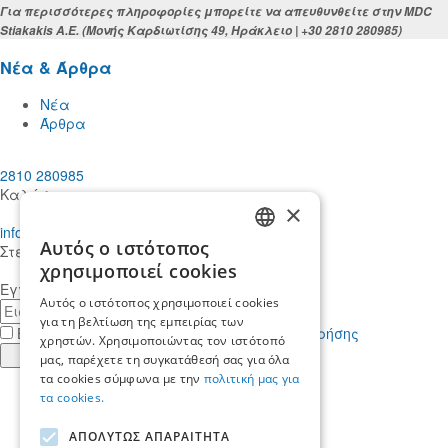
Για περισσότερες πληροφορίες μπορείτε να απευθυνθείτε στην MDC
Stiakakis Α.Ε. (Μονής Καρδιωτίσης 49, Ηράκλειο | +30 2810 280985)
Νέα & Άρθρα
Νέα
Άρθρα
2810 280985
Καλέστε μας
×
info@mdcstiakakis.gr
Αυτός ο ιστότοπος
Στείλτε μας το μήνυμά σας
GREEK
χρησιμοποιεί cookies
Εγγραφείτε στο Newsletter μας
ENGLISH
Αυτός ο ιστότοπος χρησιμοποιεί cookies
E-
για τη βελτίωση της εμπειρίας των
mail
Έχω διαβάσει κι αποδέχομαι τους
όρους χρήσης
χρηστών. Χρησιμοποιώντας τον ιστότοπό
Εγγραφή
μας, παρέχετε τη συγκατάθεσή σας για όλα
τα cookies σύμφωνα με την
πολιτική μας για
Find
τα cookies.
us
Find
in
us
Find
ΑΠΟΛΥΤΩΣ ΑΠΑΡΑΙΤΗΤΑ
Facebook
in
us
Find