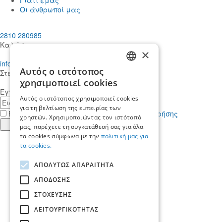
Γιατί εμάς
Οι άνθρωποί μας
2810 280985
Καλέστε μας
×
info@mdcstiakakis.gr
Αυτός ο ιστότοπος
Στείλτε μας το μήνυμά σας
GREEK
χρησιμοποιεί cookies
Εγγραφείτε στο Newsletter μας
ENGLISH
Αυτός ο ιστότοπος χρησιμοποιεί cookies
E-
για τη βελτίωση της εμπειρίας των
mail
Έχω διαβάσει κι αποδέχομαι τους
όρους χρήσης
χρηστών. Χρησιμοποιώντας τον ιστότοπό
Εγγραφή
μας, παρέχετε τη συγκατάθεσή σας για όλα
τα cookies σύμφωνα με την
πολιτική μας για
Find
τα cookies.
us
Find
in
us
Find
ΑΠΟΛΥΤΩΣ ΑΠΑΡΑΙΤΗΤΑ
Facebook
in
us
Find
Instagram
in
us
ΑΠΟΔΟΣΗΣ
Αρχική
Twitter
in
ΣΤΟΧΕΥΣΗΣ
Ποιοί είμαστε
LinkedIn
Yπηρεσίες
ΛΕΙΤΟΥΡΓΙΚΟΤΗΤΑΣ
Ποιοι μας εμπιστεύονται