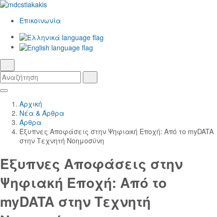
Επικοινωνία
Ελληνικά
γλώσσα
English
αναζήτηση
Αναζήτηση
Αναζήτηση
Skip
Κεντρική
to
Πλοήγηση
Αρχική
Main
Νέα & Άρθρα
Content
Άρθρα
Έξυπνες Αποφάσεις στην Ψηφιακή Εποχή: Από το myDATA
στην Τεχνητή Νοημοσύνη
Έξυπνες Αποφάσεις στην
Ψηφιακή Εποχή: Από το
myDATA στην Τεχνητή