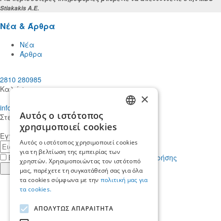
Stiakakis Α.Ε.
Νέα & Άρθρα
Νέα
Άρθρα
2810 280985
Καλέστε μας
×
info@mdcstiakakis.gr
Αυτός ο ιστότοπος
Στείλτε μας το μήνυμά σας
GREEK
χρησιμοποιεί cookies
Εγγραφείτε στο Newsletter μας
ENGLISH
Αυτός ο ιστότοπος χρησιμοποιεί cookies
E-
για τη βελτίωση της εμπειρίας των
mail
Έχω διαβάσει κι αποδέχομαι τους
όρους χρήσης
χρηστών. Χρησιμοποιώντας τον ιστότοπό
Εγγραφή
μας, παρέχετε τη συγκατάθεσή σας για όλα
τα cookies σύμφωνα με την
πολιτική μας για
Find
τα cookies.
us
Find
in
us
Find
ΑΠΟΛΥΤΩΣ ΑΠΑΡΑΙΤΗΤΑ
Facebook
in
us
Find