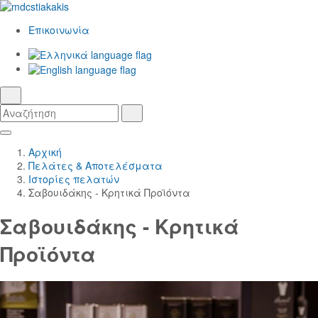
Επικοινωνία
Ελληνικά
γλώσσα
English
αναζήτηση
Αναζήτηση
Αναζήτηση
Skip
Κεντρική
to
Πλοήγηση
Αρχική
Main
Πελάτες & Αποτελέσματα
Content
Ιστορίες πελατών
Σαβουιδάκης - Κρητικά Προϊόντα
Σαβουιδάκης - Κρητικά
Προϊόντα