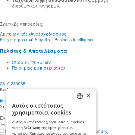
διορθωτικών κινήσεων.
Σχετικές υπηρεσίες:
Λειτουργικός (Ανα)σχεδιασμός
Επιχειρηματική Ευφυΐα - Business Intelligence
Πελάτες & Αποτελέσματα
Ιστορίες πελατών
Ποιοι μας εμπιστεύονται
2810 280985
Καλέστε μας
×
info@mdcstiakakis.gr
Αυτός ο ιστότοπος
Στείλτε μας το μήνυμά σας
GREEK
χρησιμοποιεί cookies
Εγγραφείτε στο Newsletter μας
ENGLISH
Αυτός ο ιστότοπος χρησιμοποιεί cookies
E-
για τη βελτίωση της εμπειρίας των
mail
Έχω διαβάσει κι αποδέχομαι τους
όρους χρήσης
χρηστών. Χρησιμοποιώντας τον ιστότοπό