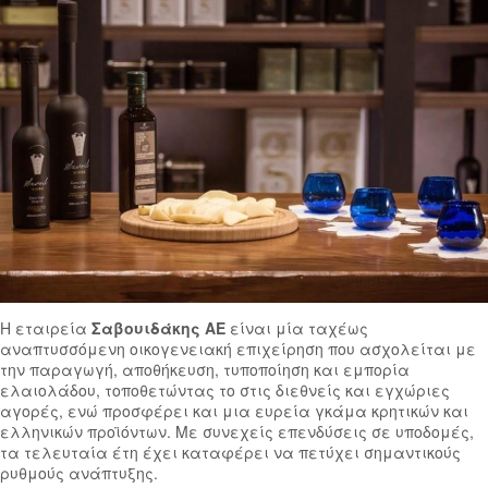
Η εταιρεία
Σαβουιδάκης ΑΕ
είναι μία ταχέως
αναπτυσσόμενη οικογενειακή επιχείρηση που ασχολείται με
την παραγωγή, αποθήκευση, τυποποίηση και εμπορία
ελαιολάδου, τοποθετώντας το στις διεθνείς και εγχώριες
αγορές, ενώ προσφέρει και μια ευρεία γκάμα κρητικών και
ελληνικών προϊόντων. Με συνεχείς επενδύσεις σε υποδομές,
τα τελευταία έτη έχει καταφέρει να πετύχει σημαντικούς
ρυθμούς ανάπτυξης.