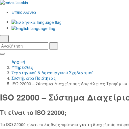
Επικοινωνία
Ελληνικά
γλώσσα
English
αναζήτηση
Αναζήτηση
Αναζήτηση
Skip
Κεντρική
to
Πλοήγηση
Αρχική
Main
Yπηρεσίες
Content
Στρατηγικού & Λειτουργικού Σχεδιασμού
Συστήματα Ποιότητας
ISO 22000 – Σύστημα Διαχείρισης Ασφάλειας Τροφίμων
ISO 22000 – Σύστημα Διαχείρ
Τι είναι το ISO 22000;
Το ISO 22000 είναι το διεθνές πρότυπο για τη διαχείριση ασ