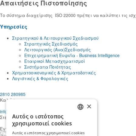
Απαιτήσεις Πιστοποίησης
Το σύστημα διαχείρισης ISO 22000 πρέπει να καλύπτει τις ισ
Yπηρεσίες
Στρατηγικού & Λειτουργικού Σχεδιασμού
Στρατηγικός Σχεδιασμός
Λειτουργικός (Ανα)Σχεδιασμός
Eπιχειρηματική Ευφυΐα - Business Intelligence
Εταιρικοί Μετασχηματισμοί
Συστήματα Ποιότητας
Χρηματοοικονομικές & Χρηματοδοτικές
Λογιστικές & Φορολογικές
2810 280985
Καλέστε μας
×
info@mdcstiakakis.gr
Αυτός ο ιστότοπος
Στείλτε μας το μήνυμά σας
GREEK
χρησιμοποιεί cookies
Εγγραφείτε στο Newsletter μας
ENGLISH
Αυτός ο ιστότοπος χρησιμοποιεί cookies
E-