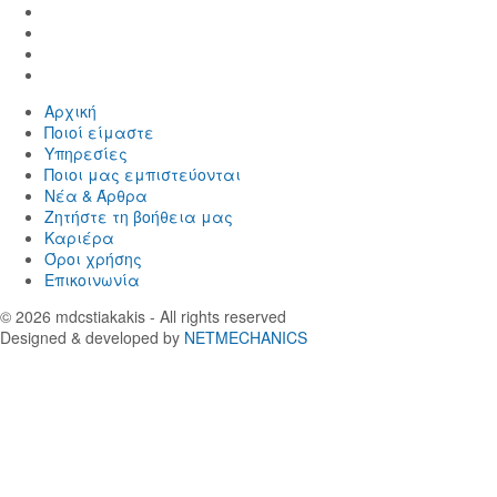
Find
us
Find
in
us
Find
Facebook
in
us
Find
Instagram
in
us
Αρχική
Twitter
in
Ποιοί είμαστε
LinkedIn
Yπηρεσίες
Ποιοι μας εμπιστεύονται
Νέα & Άρθρα
Ζητήστε τη βοήθεια μας
Καριέρα
Όροι χρήσης
Επικοινωνία
© 2026
mdcstiakakis
- All rights reserved
Designed & developed by
NETMECHANICS
Επιστροφή
στην
κορυφή