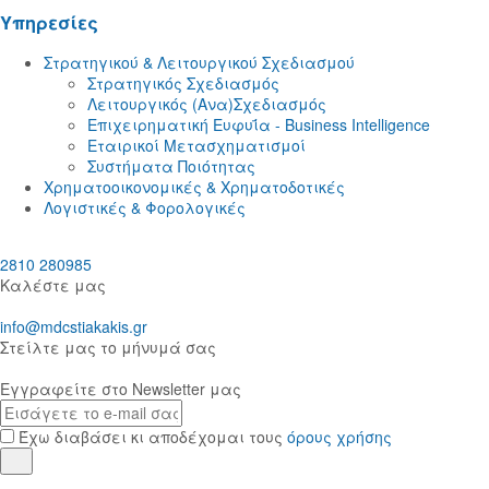
Yπηρεσίες
Στρατηγικού & Λειτουργικού Σχεδιασμού
Στρατηγικός Σχεδιασμός
Λειτουργικός (Ανα)Σχεδιασμός
Eπιχειρηματική Ευφυΐα - Business Intelligence
Εταιρικοί Μετασχηματισμοί
Συστήματα Ποιότητας
Χρηματοοικονομικές & Χρηματοδοτικές
Λογιστικές & Φορολογικές
2810 280985
Καλέστε μας
info@mdcstiakakis.gr
Στείλτε μας το μήνυμά σας
Εγγραφείτε στο Newsletter μας
E-
mail
Έχω διαβάσει κι αποδέχομαι τους
όρους χρήσης
Εγγραφή