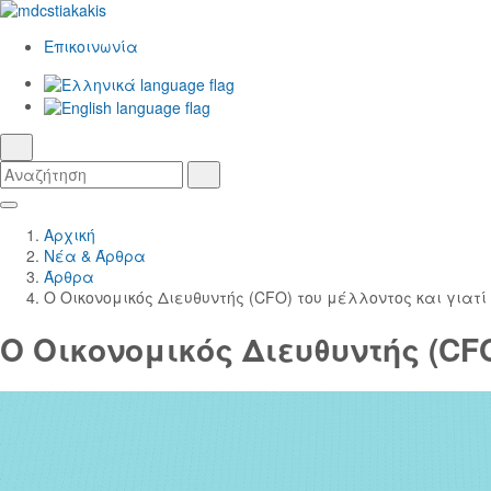
Επικοινωνία
Ελληνικά
γλώσσα
English
αναζήτηση
Αναζήτηση
Αναζήτηση
Skip
Κεντρική
to
Πλοήγηση
Αρχική
Main
Νέα & Άρθρα
Content
Άρθρα
Ο Οικονομικός Διευθυντής (CFO) του μέλλοντος και για
Ο Οικονομικός Διευθυντής (CF