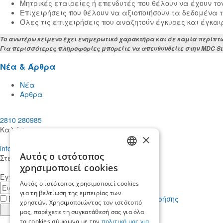
Μητρικές εταιρείες ή επενδυτές που θέλουν να έχουν το
Επιχειρήσεις που θέλουν να αξιοποιήσουν τα δεδομένα 
Όλες τις επιχειρήσεις που αναζητούν έγκυρες και έγκα
Το ανωτέρω κείμενο έχει ενημερωτικό χαρακτήρα και σε καμία περίπτω
Για περισσότερες πληροφορίες μπορείτε να απευθυνθείτε στην MDC Stiak
Νέα & Άρθρα
Νέα
Άρθρα
2810 280985
Καλέστε μας
×
info@mdcstiakakis.gr
Αυτός ο ιστότοπος
Στείλτε μας το μήνυμά σας
GREEK
χρησιμοποιεί cookies
Εγγραφείτε στο Newsletter μας
ENGLISH
Αυτός ο ιστότοπος χρησιμοποιεί cookies
E-
για τη βελτίωση της εμπειρίας των
mail
Έχω διαβάσει κι αποδέχομαι τους
όρους χρήσης
χρηστών. Χρησιμοποιώντας τον ιστότοπό
Εγγραφή
μας, παρέχετε τη συγκατάθεσή σας για όλα
τα cookies σύμφωνα με την
πολιτική μας για