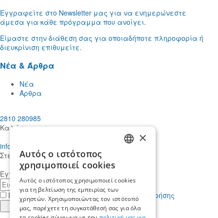
Εγγραφείτε στο Newsletter μας για να ενημερώνεστε
άμεσα για κάθε πρόγραμμα που ανοίγει.
Είμαστε στην διάθεση σας για οποιαδήποτε πληροφορία ή
διευκρίνιση επιθυμείτε.
Νέα & Άρθρα
Νέα
Άρθρα
2810 280985
Καλέστε μας
×
info@mdcstiakakis.gr
Αυτός ο ιστότοπος
Στείλτε μας το μήνυμά σας
GREEK
χρησιμοποιεί cookies
Εγγραφείτε στο Newsletter μας
ENGLISH
Αυτός ο ιστότοπος χρησιμοποιεί cookies
E-
για τη βελτίωση της εμπειρίας των
mail
Έχω διαβάσει κι αποδέχομαι τους
όρους χρήσης
χρηστών. Χρησιμοποιώντας τον ιστότοπό
Εγγραφή
μας, παρέχετε τη συγκατάθεσή σας για όλα
τα cookies σύμφωνα με την
πολιτική μας για