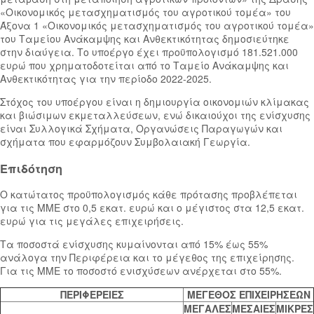
«Οικονομικός μετασχηματισμός του αγροτικού τομέα» του
Άξονα 1 «Οικονομικός μετασχηματισμός του αγροτικού τομέα»
του Ταμείου Ανάκαμψης και Ανθεκτικότητας δημοσιεύτηκε
στην διαύγεια. Το υποέργο έχει προϋπολογισμό 181.521.000
ευρώ που χρηματοδοτείται από το Ταμείο Ανάκαμψης και
Ανθεκτικότητας για την περίοδο 2022-2025.
Στόχος του υποέργου είναι η δημιουργία οικονομιών κλίμακας
και βιώσιμων εκμεταλλεύσεων, ενώ δικαιούχοι της ενίσχυσης
είναι Συλλογικά Σχήματα, Οργανώσεις Παραγωγών και
σχήματα που εφαρμόζουν Συμβολαιακή Γεωργία.
Επιδότηση
Ο κατώτατος προϋπολογισμός κάθε πρότασης προβλέπεται
για τις ΜΜΕ στο 0,5 εκατ. ευρώ και ο μέγιστος στα 12,5 εκατ.
ευρώ για τις μεγάλες επιχειρήσεις.
Τα ποσοστά ενίσχυσης κυμαίνονται από 15% έως 55%
ανάλογα την Περιφέρεια και το μέγεθος της επιχείρησης.
Για τις ΜΜΕ το ποσοστό ενισχύσεων ανέρχεται στο 55%.
ΠΕΡΙΦΕΡΕΙΕΣ
ΜΕΓΕΘΟΣ ΕΠΙΧΕΙΡΗΣΕΩΝ
ΜΕΓΑΛΕΣ
ΜΕΣΑΙΕΣ
ΜΙΚΡΕΣ