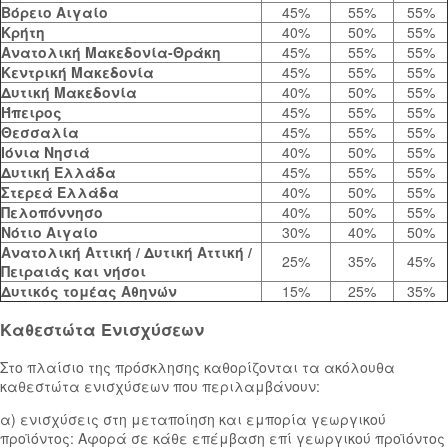
Βόρειο Αιγαίο
45%
55%
55%
Κρήτη
40%
50%
55%
Ανατολική Μακεδονία-Θράκη
45%
55%
55%
Κεντρική Μακεδονία
45%
55%
55%
Δυτική Μακεδονία
40%
50%
55%
Ήπειρος
45%
55%
55%
Θεσσαλία
45%
55%
55%
Ιόνια Νησιά
40%
50%
55%
Δυτική Ελλάδα
45%
55%
55%
Στερεά Ελλάδα
40%
50%
55%
Πελοπόννησο
40%
50%
55%
Νότιο Αιγαίο
30%
40%
50%
Ανατολική Αττική / Δυτική Αττική /
25%
35%
45%
Πειραιάς και νήσοι
Δυτικός τομέας Αθηνών
15%
25%
35%
Καθεστώτα Ενισχύσεων
Στο πλαίσιο της πρόσκλησης καθορίζονται τα ακόλουθα
καθεστώτα ενισχύσεων που περιλαμβάνουν:
α) ενισχύσεις στη μεταποίηση και εμπορία γεωργικού
προϊόντος: Αφορά σε κάθε επέμβαση επί γεωργικού προϊόντος