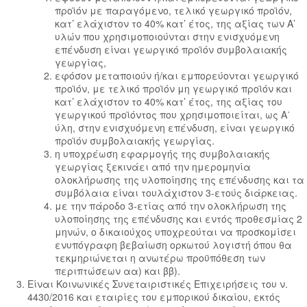
προϊόν με παραγόμενο, τελικό γεωργικό προϊόν,
κατ’ ελάχιστον το 40% κατ’ έτος, της αξίας των Α’
υλών που χρησιμοποιούνται στην ενισχυόμενη
επένδυση είναι γεωργικό προϊόν συμβολαιακής
γεωργίας,
εφόσον μεταποιούν ή/και εμπορεύονται γεωργικό
προϊόν, με τελικό προϊόν μη γεωργικό προϊόν και
κατ’ ελάχιστον το 40% κατ’ έτος, της αξίας του
γεωργικού προϊόντος που χρησιμοποιείται, ως Α΄
ύλη, στην ενισχυόμενη επένδυση, είναι γεωργικό
προϊόν συμβολαιακής γεωργίας.
η υποχρέωση εφαρμογής της συμβολαιακής
γεωργίας ξεκινάει από την ημερομηνία
ολοκλήρωσης της υλοποίησης της επένδυσης και τα
συμβόλαια είναι τουλάχιστον 3-ετούς διάρκειας.
με την πάροδο 3-ετίας από την ολοκλήρωση της
υλοποίησης της επένδυσης και εντός προθεσμίας 2
μηνών, ο δικαιούχος υποχρεούται να προσκομίσει
ενυπόγραφη βεβαίωση ορκωτού λογιστή όπου θα
τεκμηριώνεται η ανωτέρω προϋπόθεση των
περιπτώσεων αα) και ββ).
Είναι Κοινωνικές Συνεταιριστικές Επιχειρήσεις του ν.
4430/2016 και εταιρίες του εμπορικού δικαίου, εκτός