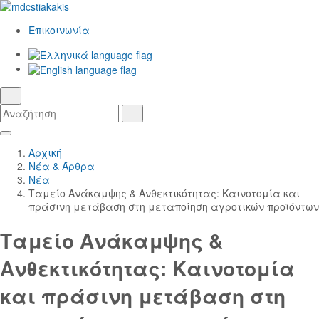
Επικοινωνία
Ελληνικά
γλώσσα
English
αναζήτηση
Αναζήτηση
Αναζήτηση
Skip
Κεντρική
to
Πλοήγηση
Αρχική
Main
Νέα & Άρθρα
Content
Νέα
Ταμείο Ανάκαμψης & Ανθεκτικότητας: Καινοτομία και
πράσινη μετάβαση στη μεταποίηση αγροτικών προϊόντων
Ταμείο Ανάκαμψης &
Ανθεκτικότητας: Καινοτομία
και πράσινη μετάβαση στη