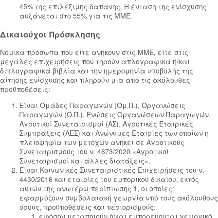
45% της επιλέξιμης δαπάνης. Η ένταση της ενίσχυσης
αυξάνεται στο 55% για τις ΜΜΕ.
Δικαιούχοι Πρόσκλησης
Νομικά πρόσωπα που είτε ανήκουν στις ΜΜΕ, είτε στις
μεγάλες επιχειρήσεις που τηρούν απλογραφικά ή/και
διπλογραφικά βιβλία και την ημερομηνία υποβολής της
αίτησης ενίσχυσης και πληρούν μια από τις ακόλουθες
προϋποθέσεις:
Είναι Ομάδες Παραγωγών (Ομ.Π.), Οργανώσεις
Παραγωγών (Ο.Π.), Ενώσεις Οργανώσεων Παραγωγών,
Αγροτικοί Συνεταιρισμοί (ΑΣ), Αγροτικές Εταιρικές
Συμπράξεις (ΑΕΣ) και Ανώνυμες Εταιρίες των οποίων η
πλειοψηφία των μετοχών ανήκει σε Αγροτικούς
Συνεταιρισμούς του ν. 4673/2020 «Αγροτικοί
Συνεταιρισμοί και άλλες διατάξεις».
Είναι Κοινωνικές Συνεταιριστικές Επιχειρήσεις του ν.
4430/2016 και εταιρίες του εμπορικού δικαίου, εκτός
αυτών της ανωτέρω περίπτωσης 1, οι οποίες:
εφαρμόζουν συμβολαιακή γεωργία υπό τους ακόλουθους
όρους, προϋποθέσεις και περιορισμούς:
εφόσον μεταποιούν ή/και εμπορεύονται γεωργικό