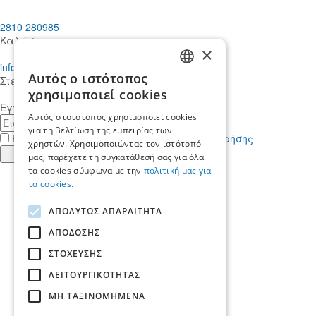
2810 280985
Καλέστε μας
×
info@mdcstiakakis.gr
Αυτός ο ιστότοπος
Στείλτε μας το μήνυμά σας
GREEK
χρησιμοποιεί cookies
Εγγραφείτε στο Newsletter μας
ENGLISH
Αυτός ο ιστότοπος χρησιμοποιεί cookies
E-
για τη βελτίωση της εμπειρίας των
mail
Έχω διαβάσει κι αποδέχομαι τους
όρους χρήσης
χρηστών. Χρησιμοποιώντας τον ιστότοπό
Εγγραφή
μας, παρέχετε τη συγκατάθεσή σας για όλα
τα cookies σύμφωνα με την
πολιτική μας για
Find
τα cookies.
us
Find
in
us
Find
ΑΠΟΛΥΤΩΣ ΑΠΑΡΑΙΤΗΤΑ
Facebook
in
us
Find
Instagram
in
us
ΑΠΟΔΟΣΗΣ
Αρχική
Twitter
in
ΣΤΟΧΕΥΣΗΣ
Ποιοί είμαστε
LinkedIn
Yπηρεσίες
ΛΕΙΤΟΥΡΓΙΚΟΤΗΤΑΣ
Ποιοι μας εμπιστεύονται
Νέα & Άρθρα
ΜΗ ΤΑΞΙΝΟΜΗΜΕΝΑ
Ζητήστε τη βοήθεια μας