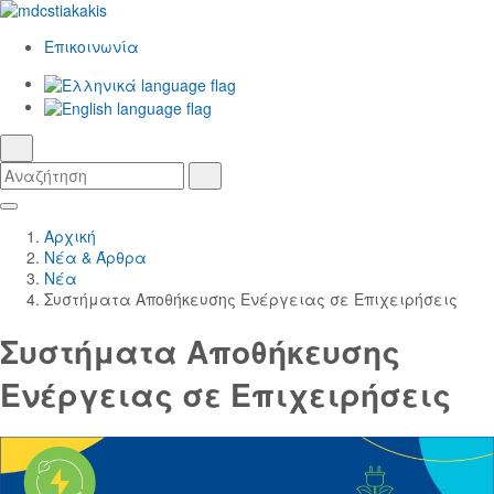
Επικοινωνία
Ελληνικά
γλώσσα
English
αναζήτηση
Αναζήτηση
Αναζήτηση
Skip
Κεντρική
to
Πλοήγηση
Αρχική
Main
Νέα & Άρθρα
Content
Νέα
Συστήματα Αποθήκευσης Ενέργειας σε Επιχειρήσεις
Συστήματα Αποθήκευσης
Ενέργειας σε Επιχειρήσεις