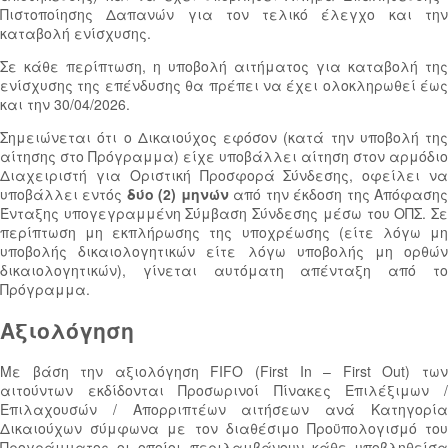
Πιστοποίησης Δαπανών για τον τελικό έλεγχο και την
καταβολή ενίσχυσης.
Σε κάθε περίπτωση, η υποβολή αιτήματος για καταβολή της
ενίσχυσης της επένδυσης θα πρέπει να έχει ολοκληρωθεί έως
και την 30/04/2026.
Σημειώνεται ότι ο Δικαιούχος εφόσον (κατά την υποβολή της
αίτησης στο Πρόγραμμα) είχε υποβάλλει αίτηση στον αρμόδιο
Διαχειριστή για Οριστική Προσφορά Σύνδεσης, οφείλει να
υποβάλλει εντός
δύο (2) μηνών
από την έκδοση της Απόφαση
Ένταξης υπογεγραμμένη Σύμβαση Σύνδεσης μέσω του ΟΠΣ. Σε
περίπτωση μη εκπλήρωσης της υποχρέωσης (είτε λόγω μη
υποβολής δικαιολογητικών είτε λόγω υποβολής μη ορθών
δικαιολογητικών), γίνεται αυτόματη απένταξη από το
Πρόγραμμα.
Αξιολόγηση
Mε βάση την αξιολόγηση FIFO (First In – First Out) των
αιτούντων εκδίδονται Προσωρινοί Πίνακες Επιλέξιμων /
Επιλαχουσών / Απορριπτέων αιτήσεων ανά Κατηγορία
Δικαιούχων σύμφωνα με τον διαθέσιμο Προϋπολογισμό του
Προγράμματος οι οποίοι περιλαμβάνουν κάθε υποβληθείσα