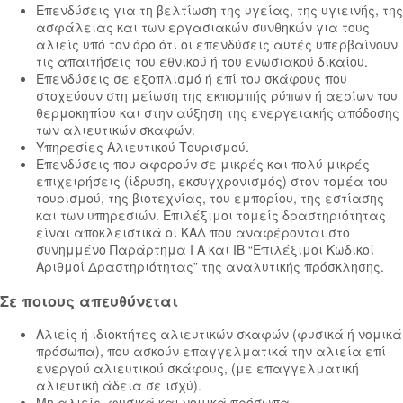
Επενδύσεις για τη βελτίωση της υγείας, της υγιεινής, της
ασφάλειας και των εργασιακών συνθηκών για τους
αλιείς υπό τον όρο ότι οι επενδύσεις αυτές υπερβαίνουν
τις απαιτήσεις του εθνικού ή του ενωσιακού δικαίου.
Επενδύσεις σε εξοπλισμό ή επί του σκάφους που
στοχεύουν στη μείωση της εκπομπής ρύπων ή αερίων του
θερμοκηπίου και στην αύξηση της ενεργειακής απόδοσης
των αλιευτικών σκαφών.
Υπηρεσίες Αλιευτικού Τουρισμού.
Επενδύσεις που αφορούν σε μικρές και πολύ μικρές
επιχειρήσεις (ίδρυση, εκσυγχρονισμός) στον τομέα του
τουρισμού, της βιοτεχνίας, του εμπορίου, της εστίασης
και των υπηρεσιών. Επιλέξιμοι τομείς δραστηριότητας
είναι αποκλειστικά οι ΚΑΔ που αναφέρονται στο
συνημμένο Παράρτημα Ι Α και ΙΒ “Επιλέξιμοι Κωδικοί
Αριθμοί Δραστηριότητας” της αναλυτικής πρόσκλησης.
Σε ποιους απευθύνεται
Αλιείς ή ιδιοκτήτες αλιευτικών σκαφών (φυσικά ή νομικά
πρόσωπα), που ασκούν επαγγελματικά την αλιεία επί
ενεργού αλιευτικού σκάφους, (με επαγγελματική
αλιευτική άδεια σε ισχύ).
Μη αλιείς, φυσικά και νομικά πρόσωπα.