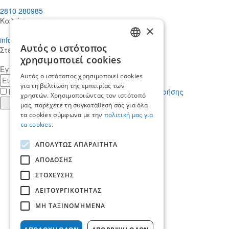
2810 280985
Καλέστε μας
×
info@mdcstiakakis.gr
Αυτός ο ιστότοπος
Στείλτε μας το μήνυμά σας
GREEK
χρησιμοποιεί cookies
Εγγραφείτε στο Newsletter μας
ENGLISH
Αυτός ο ιστότοπος χρησιμοποιεί cookies
E-
για τη βελτίωση της εμπειρίας των
mail
Έχω διαβάσει κι αποδέχομαι τους
όρους χρήσης
χρηστών. Χρησιμοποιώντας τον ιστότοπό
Εγγραφή
μας, παρέχετε τη συγκατάθεσή σας για όλα
τα cookies σύμφωνα με την
πολιτική μας για
Find
τα cookies.
us
Find
in
us
Find
ΑΠΟΛΥΤΩΣ ΑΠΑΡΑΙΤΗΤΑ
Facebook
in
us
Find
Instagram
in
us
ΑΠΟΔΟΣΗΣ
Αρχική
Twitter
in
ΣΤΟΧΕΥΣΗΣ
Ποιοί είμαστε
LinkedIn
Yπηρεσίες
ΛΕΙΤΟΥΡΓΙΚΟΤΗΤΑΣ
Ποιοι μας εμπιστεύονται
Νέα & Άρθρα
ΜΗ ΤΑΞΙΝΟΜΗΜΕΝΑ
Ζητήστε τη βοήθεια μας
Καριέρα