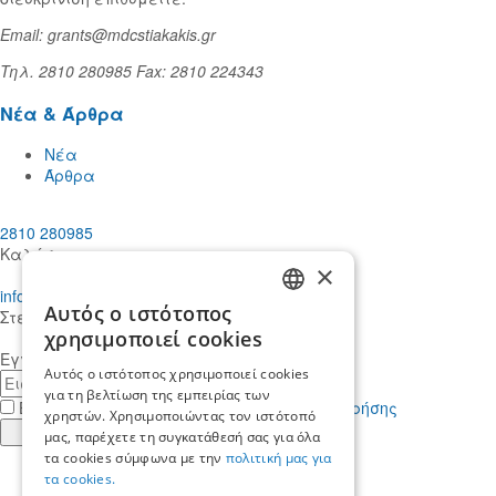
Email: grants@mdcstiakakis.gr
Τηλ. 2810 280985 Fax: 2810 224343
Νέα & Άρθρα
Νέα
Άρθρα
2810 280985
Καλέστε μας
×
info@mdcstiakakis.gr
Αυτός ο ιστότοπος
Στείλτε μας το μήνυμά σας
GREEK
χρησιμοποιεί cookies
Εγγραφείτε στο Newsletter μας
ENGLISH
Αυτός ο ιστότοπος χρησιμοποιεί cookies
E-
για τη βελτίωση της εμπειρίας των
mail
Έχω διαβάσει κι αποδέχομαι τους
όρους χρήσης
χρηστών. Χρησιμοποιώντας τον ιστότοπό
Εγγραφή
μας, παρέχετε τη συγκατάθεσή σας για όλα
τα cookies σύμφωνα με την
πολιτική μας για
Find
τα cookies.
us
Find