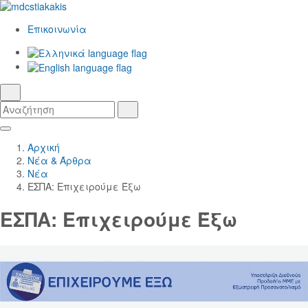
Επικοινωνία
Ελληνικά
γλώσσα
English
αναζήτηση
Αναζήτηση
Αναζήτηση
Skip
Κεντρική
to
Πλοήγηση
Αρχική
Main
Νέα & Άρθρα
Content
Νέα
ΕΣΠΑ: Επιχειρούμε Έξω
ΕΣΠΑ: Επιχειρούμε Έξω