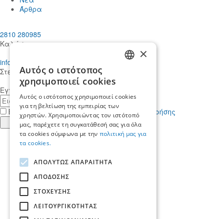
Άρθρα
2810 280985
Καλέστε μας
×
info@mdcstiakakis.gr
Αυτός ο ιστότοπος
Στείλτε μας το μήνυμά σας
GREEK
χρησιμοποιεί cookies
Εγγραφείτε στο Newsletter μας
ENGLISH
Αυτός ο ιστότοπος χρησιμοποιεί cookies
E-
για τη βελτίωση της εμπειρίας των
mail
Έχω διαβάσει κι αποδέχομαι τους
όρους χρήσης
χρηστών. Χρησιμοποιώντας τον ιστότοπό
Εγγραφή
μας, παρέχετε τη συγκατάθεσή σας για όλα
τα cookies σύμφωνα με την
πολιτική μας για
Find
τα cookies.
us
Find
in
us
Find
ΑΠΟΛΥΤΩΣ ΑΠΑΡΑΙΤΗΤΑ
Facebook
in
us
Find
Instagram
in
us
ΑΠΟΔΟΣΗΣ
Αρχική
Twitter
in
ΣΤΟΧΕΥΣΗΣ
Ποιοί είμαστε
LinkedIn
Yπηρεσίες
ΛΕΙΤΟΥΡΓΙΚΟΤΗΤΑΣ
Ποιοι μας εμπιστεύονται