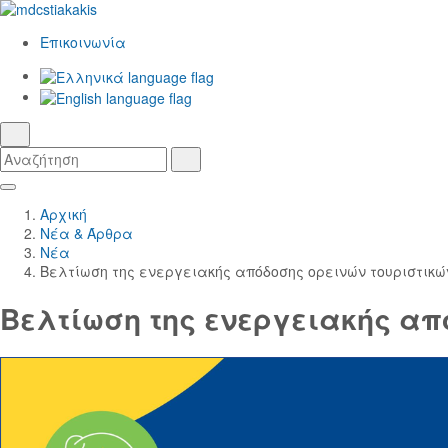
Επικοινωνία
Ελληνικά
γλώσσα
English
αναζήτηση
Αναζήτηση
Αναζήτηση
Skip
Κεντρική
to
Πλοήγηση
Αρχική
Main
Νέα & Άρθρα
Content
Νέα
Βελτίωση της ενεργειακής απόδοσης ορεινών τουριστικ
Βελτίωση της ενεργειακής απ