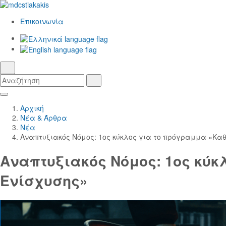
Επικοινωνία
Ελληνικά
γλώσσα
English
αναζήτηση
Αναζήτηση
Αναζήτηση
Skip
Κεντρική
to
Πλοήγηση
Αρχική
Main
Νέα & Άρθρα
Content
Νέα
Αναπτυξιακός Νόμος: 1ος κύκλος για το πρόγραμμα «Καθ
Αναπτυξιακός Νόμος: 1ος κύκ
Ενίσχυσης»