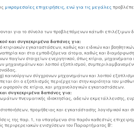
τις
μικρομεσαίες επιχειρήσεις, ενώ για τις μεγάλες
προβλέπε
ύονται για το σύνολο των προβλεπόμενων κάτωθι επιλέξιμων
κού και συγκεκριμένα δαπάνες για:
ό κτιριακών εγκαταστάσεων, καθώς και ειδικών και βοηθητικώ
ναπηρία και στα εμποδιζόμενα άτομα, καθώς και διαμόρφωση
νων παγίων στοιχείων ενεργητικού, όπως κτίρια, μηχανήματα
ων μηχανημάτων και λοιπού εξοπλισμού, συμπεριλαμβανομέν
μονάδας.
g) καινούργιων σύγχρονων μηχανημάτων και λοιπού εξοπλισμού,
πεται ότι ο εξοπλισμός περιέρχεται στην κυριότητα του μισθωτ
ν αφορούν σε κτίρια, και μηχανολογικών εγκαταστάσεων.
 και συγκεκριμένα δαπάνες για:
ωμάτων πνευματικής ιδιοκτησίας, αδειών εκμετάλλευσης, ευ
ιστοποιήσεων, προμήθειας και εγκατάστασης λογισμικού και 
σεις της παρ. 1, τα υπαγόμενα στο παρόν καθεστώς επιχειρη
τός περιφερειακών ενισχύσεων του Παραρτήματος Β':