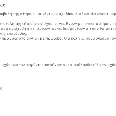
αι:
ποβολή της αίτησης επενδυτικού σχεδίου, διαδικασία ανάκτηση
ην υποβολή της αίτησης ενίσχυσης: γα. Έχουν μετεγκαταστήσει 
ται η ενίσχυση ή γβ. αρνούνται να δεσμευθούν ότι δεν θα με
κής επένδυσης,
που πραγματοποιούνται με πρωτοβουλία και για λογαριασμό του
νισχύσεων του παρόντος παρέχονται τα ακόλουθα είδη ενισχύ
ης