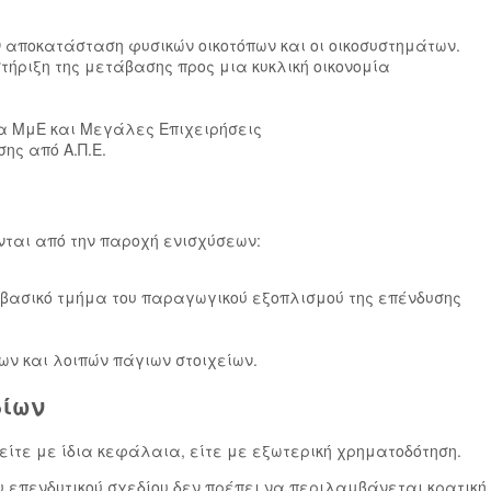
ν αποκατάσταση φυσικών οικοτόπων και οι οικοσυστημάτων.
στήριξη της μετάβασης προς μια κυκλική οικονομία
ια ΜμΕ και Μεγάλες Επιχειρήσεις
ης από Α.Π.Ε.
νται από την παροχή ενισχύσεων:
 βασικό τμήμα του παραγωγικού εξοπλισμού της επένδυσης
ν και λοιπών πάγιων στοιχείων.
δίων
είτε με ίδια κεφάλαια, είτε με εξωτερική χρηματοδότηση.
του επενδυτικού σχεδίου δεν πρέπει να περιλαμβάνεται κρατική