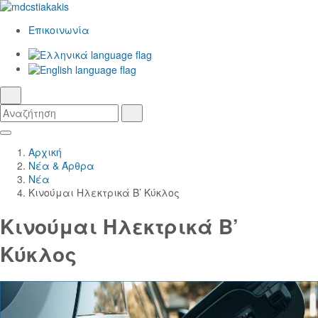
Επικοινωνία
Ελληνικά
γλώσσα
English
αναζήτηση
Αναζήτηση
Αναζήτηση
Skip
Κεντρική
to
Πλοήγηση
Αρχική
Main
Νέα & Άρθρα
Content
Νέα
Κινούμαι Ηλεκτρικά Β’ Κύκλος
Κινούμαι Ηλεκτρικά Β’
Κύκλος