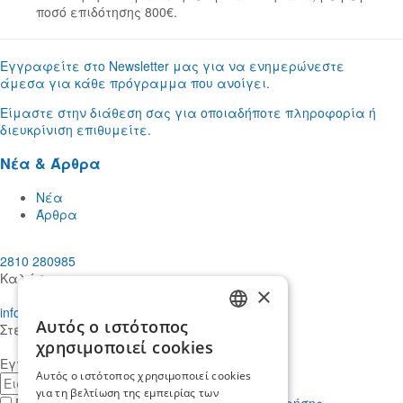
ποσό επιδότησης 800€.
Εγγραφείτε στο Newsletter μας για να ενημερώνεστε
άμεσα για κάθε πρόγραμμα που ανοίγει.
Είμαστε στην διάθεση σας για οποιαδήποτε πληροφορία ή
διευκρίνιση επιθυμείτε.
Νέα & Άρθρα
Νέα
Άρθρα
2810 280985
Καλέστε μας
×
info@mdcstiakakis.gr
Αυτός ο ιστότοπος
Στείλτε μας το μήνυμά σας
GREEK
χρησιμοποιεί cookies
Εγγραφείτε στο Newsletter μας
ENGLISH
Αυτός ο ιστότοπος χρησιμοποιεί cookies
E-
για τη βελτίωση της εμπειρίας των
mail
Έχω διαβάσει κι αποδέχομαι τους
όρους χρήσης