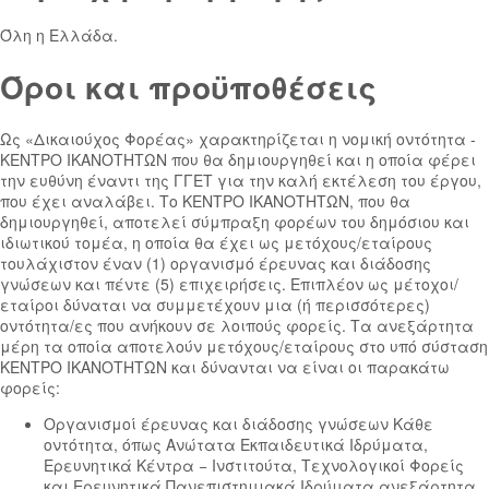
Όλη η Ελλάδα.
Όροι και προϋποθέσεις
Ως «Δικαιούχος Φορέας» χαρακτηρίζεται η νομική οντότητα -
ΚΕΝΤΡΟ ΙΚΑΝΟΤΗΤΩΝ που θα δημιουργηθεί και η οποία φέρει
την ευθύνη έναντι της ΓΓΕΤ για την καλή εκτέλεση του έργου,
που έχει αναλάβει. Το ΚΕΝΤΡΟ ΙΚΑΝΟΤΗΤΩΝ, που θα
δημιουργηθεί, αποτελεί σύμπραξη φορέων του δημόσιου και
ιδιωτικού τομέα, η οποία θα έχει ως μετόχους/εταίρους
τουλάχιστον έναν (1) οργανισμό έρευνας και διάδοσης
γνώσεων και πέντε (5) επιχειρήσεις. Επιπλέον ως μέτοχοι/
εταίροι δύναται να συμμετέχουν μια (ή περισσότερες)
οντότητα/ες που ανήκουν σε λοιπούς φορείς. Τα ανεξάρτητα
μέρη τα οποία αποτελούν μετόχους/εταίρους στο υπό σύσταση
ΚΕNΤΡO ΙΚΑΝΟΤΗΤΩΝ και δύνανται να είναι οι παρακάτω
φορείς:
Οργανισμοί έρευνας και διάδοσης γνώσεων Κάθε
οντότητα, όπως Ανώτατα Εκπαιδευτικά Ιδρύματα,
Ερευνητικά Κέντρα − Ινστιτούτα, Τεχνολογικοί Φορείς
και Ερευνητικά Πανεπιστημιακά Ιδρύματα ανεξάρτητα