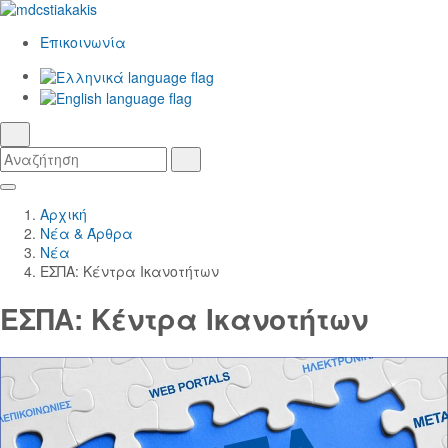
Επικοινωνία
Ελληνικά
γλώσσα
English
αναζήτηση
Αναζήτηση
Αναζήτηση
Skip
Κεντρική
to
Πλοήγηση
Αρχική
Main
Νέα & Άρθρα
Content
Νέα
ΕΣΠΑ: Κέντρα Ικανοτήτων
ΕΣΠΑ: Κέντρα Ικανοτήτων