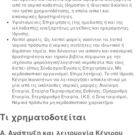
από το νομικό καθεστώς (δημοσίου ή ιδιωτικού δικαίου) ή
τον τρόπο χρηματοδότησης, η οποία ασκεί και
οικονομικές δραστηριότητες.
Υφιστάμενες Επιχειρήσεις (της ημεδαπής ή και της
αλλοδαπής) ανεξαρτήτως μεγέθους και ημερομηνίας
ίδρυσης.
Λοιποί φορείς. Ως λοιποί φορείς νοούνται τα λοιπά
νομικά πρόσωπα ή νομικές οντότητες του ιδιωτικού ή
δημόσιου τομέα, που δύνανται να ασκούν και οικονομική
δραστηριότητα και τηρούν βιβλία σύμφωνα με την
ισχύουσα φορολογική/λογιστική νομοθεσία που τους
διέπει (όπως Σύνδεσμοι/Ενώσεις Επιχειρήσεων, Μη
κερδοσκοπικοί οργανισμοί, Επιμελητήρια). Το υπό ίδρυση
Κέντρο Ικανοτήτων να λειτουργήσει αποκλειστικά με
μία από τις ακόλουθες νομικές μορφές: Ανώνυμη
Εταιρία, Εταιρία Περιορισμένης Ευθύνης, Ομόρρυθμη
Εταιρία, Ετερόρρυθμη Εταιρία, Ι.Κ.Ε. ή Συνεταιρισμοί,
Νομικά πρόσωπα μη κερδοσκοπικού χαρακτήρα.
Τι χρηματοδοτείται
Α. Ανάπτυξη και λειτουργία Κέντρου