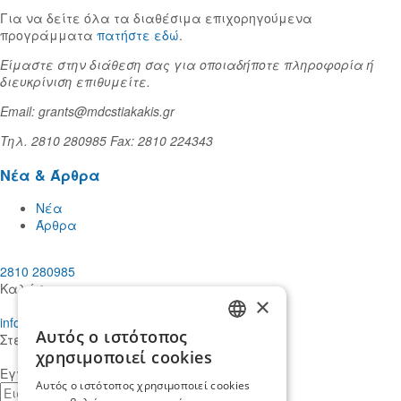
Για να δείτε όλα τα διαθέσιμα επιχορηγούμενα
προγράμματα
πατήστε εδώ
.
Είμαστε στην διάθεση σας για οποιαδήποτε πληροφορία ή
διευκρίνιση επιθυμείτε.
Email: grants@mdcstiakakis.gr
Τηλ. 2810 280985 Fax: 2810 224343
Νέα & Άρθρα
Νέα
Άρθρα
2810 280985
Καλέστε μας
×
info@mdcstiakakis.gr
Αυτός ο ιστότοπος
Στείλτε μας το μήνυμά σας
GREEK
χρησιμοποιεί cookies
Εγγραφείτε στο Newsletter μας
ENGLISH
Αυτός ο ιστότοπος χρησιμοποιεί cookies
E-